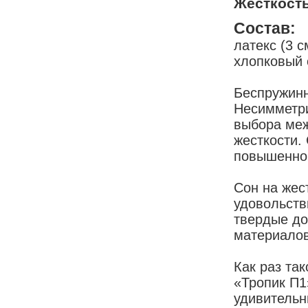
Жесткость
Состав:
латекс (3 с
хлопковый 
Беспружинн
Несимметри
выбора меж
жесткости.
повышенной
Сон на жес
удовольств
твердые до
материалов
Как раз та
«Тропик П1
удивительн