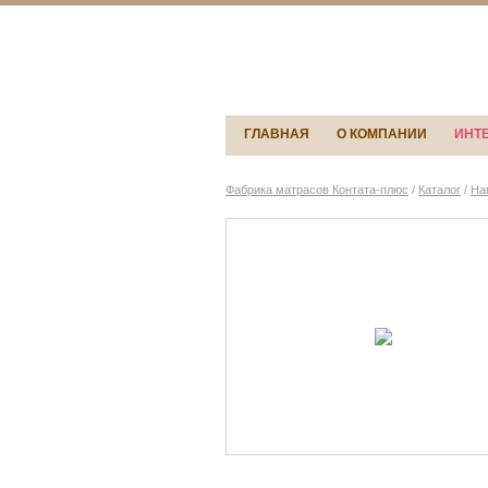
ГЛАВНАЯ
О КОМПАНИИ
ИНТ
Фабрика матрасов Контата-плюс
/
Каталог
/
На